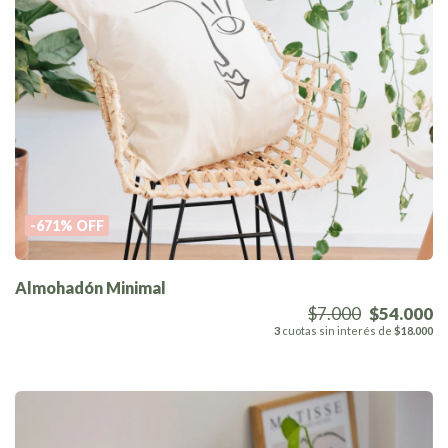
-671
%
OFF
Almohadón Minimal
$7.000
$54.000
3
cuotas sin interés de
$18.000