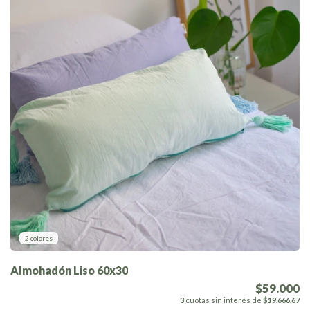
2 colores
Almohadón Liso 60x30
$59.000
3
cuotas sin interés de
$19.666,67