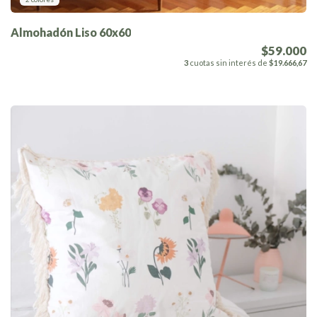
Almohadón Liso 60x60
$59.000
3
cuotas sin interés de
$19.666,67