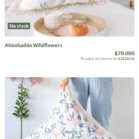
Sin stock
Almohadón Wildflowers
$70.000
3
cuotas sin interés de
$23.333,33