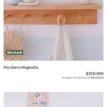
Sin stock
Perchero Magnolia
$250.000
3
cuotas sin interés de
$83.333,33