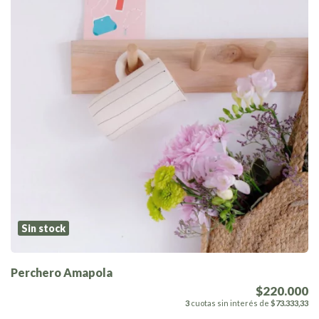
Sin stock
Perchero Amapola
$220.000
3
cuotas sin interés de
$73.333,33