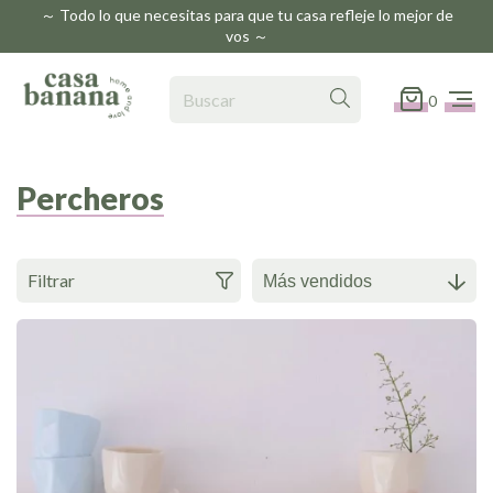
～ Todo lo que necesitas para que tu casa refleje lo mejor de
vos ～
0
Percheros
Filtrar