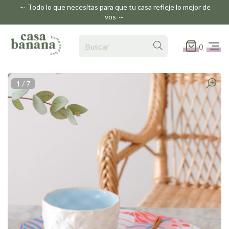
～ Todo lo que necesitas para que tu casa refleje lo mejor de
vos ～
0
1
/
7